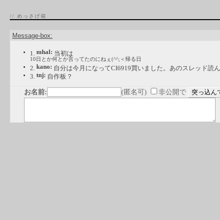
// めっさげ箱
Message-box:
mhal:
1.
当初は
10日とか何とか言ってたのにねぇ(^^;＜帰る日
kano:
2.
自分は今月になってCI6919買いました。あのスレッド読
tnj:
3.
自作板？
お名前:
(匿名可)
非公開で